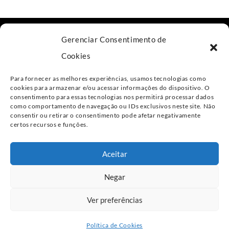
Av. das Nações Unidas, 11.541, 18º andar
Gerenciar Consentimento de
São Paulo - SP, 04578-000
Cookies
+55 11 4800-4477
Para fornecer as melhores experiências, usamos tecnologias como
contato@csalaw.adv.br
cookies para armazenar e/ou acessar informações do dispositivo. O
consentimento para essas tecnologias nos permitirá processar dados
como comportamento de navegação ou IDs exclusivos neste site. Não
Política de Privacidade
consentir ou retirar o consentimento pode afetar negativamente
certos recursos e funções.
Linkedin
Aceitar
Negar
TODOS OS DIREITOS RESERVADOS CSA®
Ver preferências
PRODUZIDO POR
WEBPRODUCER
Política de Cookies