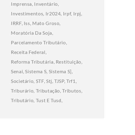
Imprensa
Inventário
Investimentos
Ir2024
Irpf
Irpj
IRRF
Iss
Mato Groso
Moratória Da Soja
Parcelamento Tributário
Receita Federal
Reforma Tributária
Restituição
Senai
Sistema S
Sistema S]
Societário
STF
Stj
TJSP
Trf1
Triburário
Tributação
Tributos
Tributário
Tust E Tusd