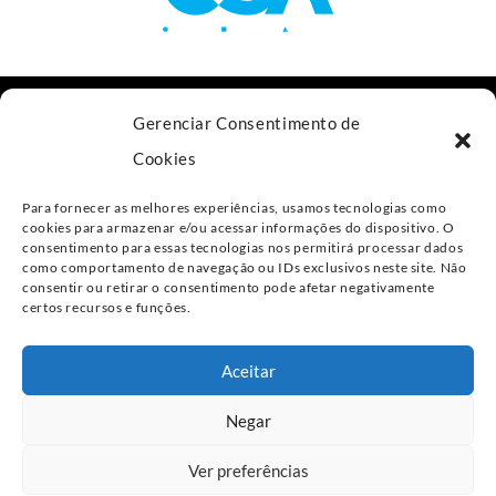
Av. das Nações Unidas, 11.541, 18º andar
Gerenciar Consentimento de
São Paulo - SP, 04578-000
Cookies
+55 11 4800-4477
Para fornecer as melhores experiências, usamos tecnologias como
contato@csalaw.adv.br
cookies para armazenar e/ou acessar informações do dispositivo. O
consentimento para essas tecnologias nos permitirá processar dados
como comportamento de navegação ou IDs exclusivos neste site. Não
Política de Privacidade
consentir ou retirar o consentimento pode afetar negativamente
certos recursos e funções.
Linkedin
Aceitar
Negar
TODOS OS DIREITOS RESERVADOS CSA®
Ver preferências
PRODUZIDO POR
WEBPRODUCER