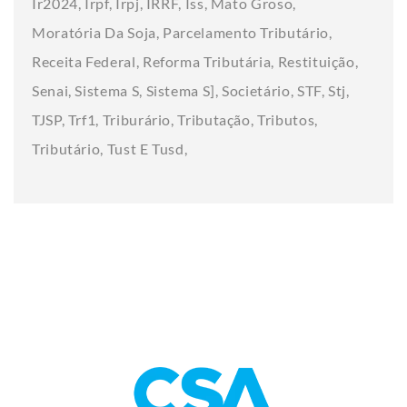
Ir2024
Irpf
Irpj
IRRF
Iss
Mato Groso
Moratória Da Soja
Parcelamento Tributário
Receita Federal
Reforma Tributária
Restituição
Senai
Sistema S
Sistema S]
Societário
STF
Stj
TJSP
Trf1
Triburário
Tributação
Tributos
Tributário
Tust E Tusd