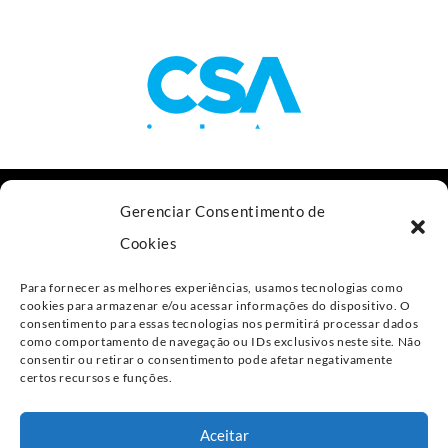
Av. das Nações Unidas, 11.541, 18º andar
Gerenciar Consentimento de
São Paulo - SP, 04578-000
Cookies
+55 11 4800-4477
Para fornecer as melhores experiências, usamos tecnologias como
contato@csalaw.adv.br
cookies para armazenar e/ou acessar informações do dispositivo. O
consentimento para essas tecnologias nos permitirá processar dados
como comportamento de navegação ou IDs exclusivos neste site. Não
Política de Privacidade
consentir ou retirar o consentimento pode afetar negativamente
certos recursos e funções.
Linkedin
Aceitar