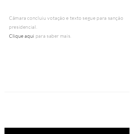
Câmara concluiu votação e texto segue para sanção
presidencial.
Clique aqui
para saber mais.