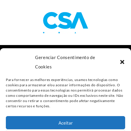
Av. das Nações Unidas, 11.541, 18º andar
Gerenciar Consentimento de
São Paulo - SP, 04578-000
Cookies
+55 11 4800-4477
Para fornecer as melhores experiências, usamos tecnologias como
contato@csalaw.adv.br
cookies para armazenar e/ou acessar informações do dispositivo. O
consentimento para essas tecnologias nos permitirá processar dados
como comportamento de navegação ou IDs exclusivos neste site. Não
Política de Privacidade
consentir ou retirar o consentimento pode afetar negativamente
certos recursos e funções.
Linkedin
Aceitar