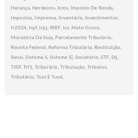
Herança
Herdeiros
Icms
Imposto De Renda
Impostos
Imprensa
Inventário
Investimentos
Ir2024
Irpf
Irpj
IRRF
Iss
Mato Groso
Moratória Da Soja
Parcelamento Tributário
Receita Federal
Reforma Tributária
Restituição
Senai
Sistema S
Sistema S]
Societário
STF
Stj
TJSP
Trf1
Triburário
Tributação
Tributos
Tributário
Tust E Tusd