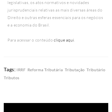
legislativas, os atos normativos e novidades
jurisprudenciais relativas as mais diversas áreas do
Direito e outras esferas essenciais para os negócios
e a economia do Brasil.
Para acessar o conteúdo
clique aqui
.
Tags:
IRRF
,
Reforma Tributária
,
Tributação
,
Tributário
,
Tributos