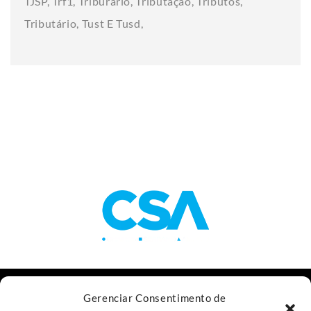
TJSP
Trf1
Triburário
Tributação
Tributos
Tributário
Tust E Tusd
Av. das Nações Unidas, 11.541, 18º andar
Gerenciar Consentimento de