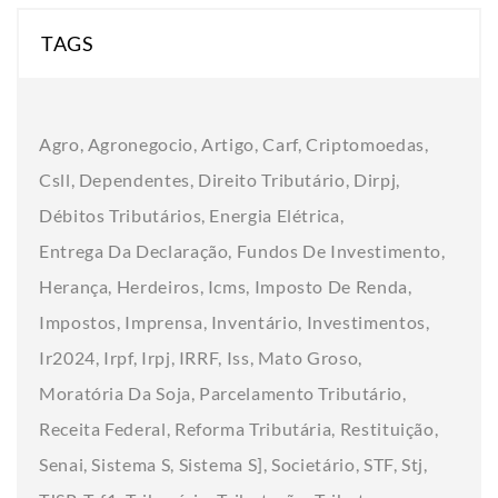
TAGS
Agro
Agronegocio
Artigo
Carf
Criptomoedas
Csll
Dependentes
Direito Tributário
Dirpj
Débitos Tributários
Energia Elétrica
Entrega Da Declaração
Fundos De Investimento
Herança
Herdeiros
Icms
Imposto De Renda
Impostos
Imprensa
Inventário
Investimentos
Ir2024
Irpf
Irpj
IRRF
Iss
Mato Groso
Moratória Da Soja
Parcelamento Tributário
Receita Federal
Reforma Tributária
Restituição
Senai
Sistema S
Sistema S]
Societário
STF
Stj