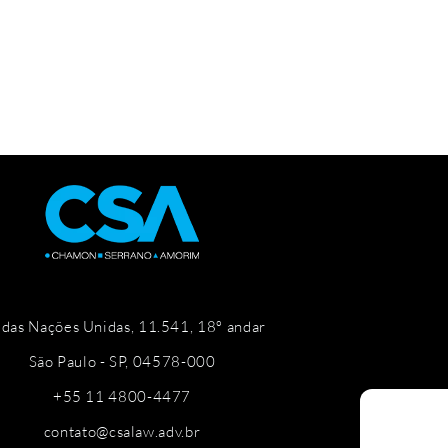
 das Nações Unidas, 11.541, 18º andar
São Paulo - SP, 04578-000
+55 11 4800-4477
contato@csalaw.adv.br