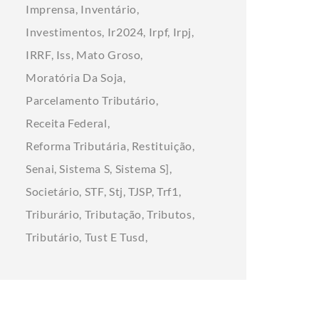
Imprensa
Inventário
Investimentos
Ir2024
Irpf
Irpj
IRRF
Iss
Mato Groso
Moratória Da Soja
Parcelamento Tributário
Receita Federal
Reforma Tributária
Restituição
Senai
Sistema S
Sistema S]
Societário
STF
Stj
TJSP
Trf1
Triburário
Tributação
Tributos
Tributário
Tust E Tusd